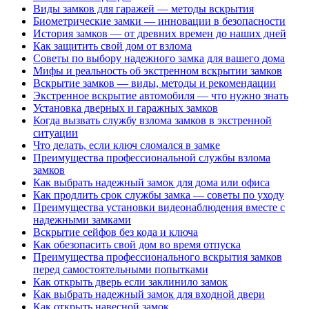
Виды замков для гаражей — методы вскрытия
Биометрические замки — инновации в безопасности
История замков — от древних времен до наших дней
Как защитить свой дом от взлома
Советы по выбору надежного замка для вашего дома
Мифы и реальность об экстренном вскрытии замков
Вскрытие замков — виды, методы и рекомендации
Экстренное вскрытие автомобиля — что нужно знать
Установка дверных и гаражных замков
Когда вызвать службу взлома замков в экстренной
ситуации
Что делать, если ключ сломался в замке
Преимущества профессиональной службы взлома
замков
Как выбрать надежный замок для дома или офиса
Как продлить срок службы замка — советы по уходу
Преимущества установки видеонаблюдения вместе с
надежными замками
Вскрытие сейфов без кода и ключа
Как обезопасить свой дом во время отпуска
Преимущества профессионального вскрытия замков
перед самостоятельными попытками
Как открыть дверь если заклинило замок
Как выбрать надежный замок для входной двери
Как открыть навесной замок