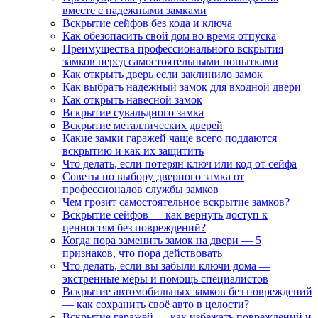
вместе с надежными замками
Вскрытие сейфов без кода и ключа
Как обезопасить свой дом во время отпуска
Преимущества профессионального вскрытия
замков перед самостоятельными попытками
Как открыть дверь если заклинило замок
Как выбрать надежный замок для входной двери
Как открыть навесной замок
Вскрытие сувальдного замка
Вскрытие металлических дверей
Какие замки гаражей чаще всего поддаются
вскрытию и как их защитить
Что делать, если потерян ключ или код от сейфа
Советы по выбору дверного замка от
профессионалов службы замков
Чем грозит самостоятельное вскрытие замков?
Вскрытие сейфов — как вернуть доступ к
ценностям без повреждений?
Когда пора заменить замок на двери — 5
признаков, что пора действовать
Что делать, если вы забыли ключи дома —
экстренные меры и помощь специалистов
Вскрытие автомобильных замков без повреждений
— как сохранить своё авто в целости?
Вскрытие гаражей — как избежать повреждений и