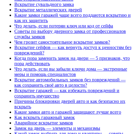
Вскрытие сувальдного замка
Вскрытие металлических дверей
Какие замки гаражей чаще всего поддаются вскрытию и
как их защитить
Что делать, если потерян ключ или код от сейфа
Советы по выбору дверного замка от профессионалов
службы замков
Чем грозит самостоятельное вскрытие замков?
Вскрытие сейфов — как вернуть доступ к ценностям без
повреждений?
Когда пора заменить замок на двери — 5 признаков, что
пора действовать
Что делать, если вы забыли ключи дома — экстренные
меры и помощь специалистов
Вскрытие автомобильных замков без повреждений —
как сохранить своё авто в целости?
Вскрытие гаражей — как избежать повреждений и
сохранить имущество
Причины блокировки дверей авто и как безопасно их
вскрыть
Какие замки авто и гаражей защищают лучше всего
Как вскрыть гаражный замок
Аварийное вскрытие замков
Замок на дверь — элементы и механизмы
Какой замок выбрать для дома и квартиры — советы