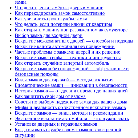
замка
Что делать, если замёрзла дверь в машине
Как перекодировать замок самостоятельно
Как увеличить срок службы замка
Что делать, если потеряли ключи от квартиры
Как открыть машину при разряженном аккумуляторе
Выбор замка для входной двери
Вскрытие межкомнатных дверей — способы и подходы
Вскрытие капота автомобиля без повреждений
Частые проблемы с замками дверей и их решение
Вскрытие замка сейфа — техники и инструменты
Как открыть случайно запертый автомобиль
Вскрытие замков без повреждений — эффективные и
безопасные подходы
Виды замков для гаражей — методы вскрытия
Биометрические замки — инновации в безопасности
История замков — от древних времен до наших дней
Как защитить свой дом от взлома
Советы по выбору надежного замка для вашего дома
Мифы и реальность об экстренном вскрытии замков
Вскрытие замков — виды, методы и рекомендации
Экстренное вскрытие автомобиля — что нужно знать
Установка дверных и гаражных замков
Когда вызвать службу взлома замков в экстренной
ситуации