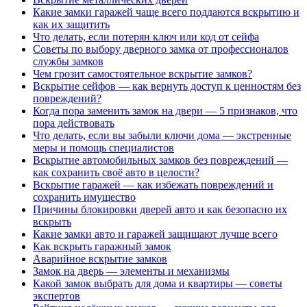
Какие замки гаражей чаще всего поддаются вскрытию и
как их защитить
Что делать, если потерян ключ или код от сейфа
Советы по выбору дверного замка от профессионалов
службы замков
Чем грозит самостоятельное вскрытие замков?
Вскрытие сейфов — как вернуть доступ к ценностям без
повреждений?
Когда пора заменить замок на двери — 5 признаков, что
пора действовать
Что делать, если вы забыли ключи дома — экстренные
меры и помощь специалистов
Вскрытие автомобильных замков без повреждений —
как сохранить своё авто в целости?
Вскрытие гаражей — как избежать повреждений и
сохранить имущество
Причины блокировки дверей авто и как безопасно их
вскрыть
Какие замки авто и гаражей защищают лучше всего
Как вскрыть гаражный замок
Аварийное вскрытие замков
Замок на дверь — элементы и механизмы
Какой замок выбрать для дома и квартиры — советы
экспертов