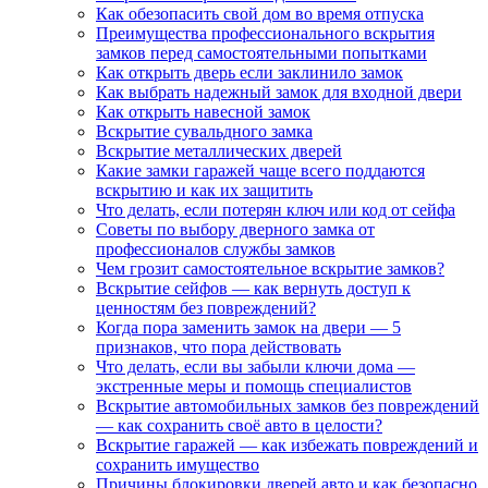
Как обезопасить свой дом во время отпуска
Преимущества профессионального вскрытия
замков перед самостоятельными попытками
Как открыть дверь если заклинило замок
Как выбрать надежный замок для входной двери
Как открыть навесной замок
Вскрытие сувальдного замка
Вскрытие металлических дверей
Какие замки гаражей чаще всего поддаются
вскрытию и как их защитить
Что делать, если потерян ключ или код от сейфа
Советы по выбору дверного замка от
профессионалов службы замков
Чем грозит самостоятельное вскрытие замков?
Вскрытие сейфов — как вернуть доступ к
ценностям без повреждений?
Когда пора заменить замок на двери — 5
признаков, что пора действовать
Что делать, если вы забыли ключи дома —
экстренные меры и помощь специалистов
Вскрытие автомобильных замков без повреждений
— как сохранить своё авто в целости?
Вскрытие гаражей — как избежать повреждений и
сохранить имущество
Причины блокировки дверей авто и как безопасно