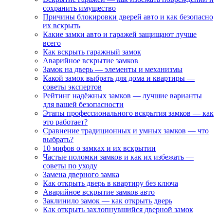
сохранить имущество
Причины блокировки дверей авто и как безопасно
их вскрыть
Какие замки авто и гаражей защищают лучше
всего
Как вскрыть гаражный замок
Аварийное вскрытие замков
Замок на дверь — элементы и механизмы
Какой замок выбрать для дома и квартиры —
советы экспертов
Рейтинг надёжных замков — лучшие варианты
для вашей безопасности
Этапы профессионального вскрытия замков — как
это работает?
Сравнение традиционных и умных замков — что
выбрать?
10 мифов о замках и их вскрытии
Частые поломки замков и как их избежать —
советы по уходу
Замена дверного замка
Как открыть дверь в квартиру без ключа
Аварийное вскрытие замков авто
Заклинило замок — как открыть дверь
Как открыть захлопнувшийся дверной замок