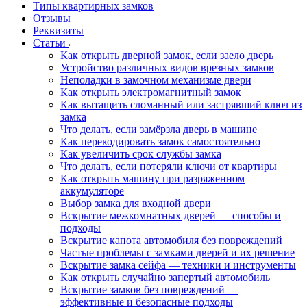
Типы квартирных замков
Отзывы
Реквизиты
Статьи
Как открыть дверной замок, если заело дверь
Устройство различных видов врезных замков
Неполадки в замочном механизме двери
Как открыть электромагнитный замок
Как вытащить сломанный или застрявший ключ из
замка
Что делать, если замёрзла дверь в машине
Как перекодировать замок самостоятельно
Как увеличить срок службы замка
Что делать, если потеряли ключи от квартиры
Как открыть машину при разряженном
аккумуляторе
Выбор замка для входной двери
Вскрытие межкомнатных дверей — способы и
подходы
Вскрытие капота автомобиля без повреждений
Частые проблемы с замками дверей и их решение
Вскрытие замка сейфа — техники и инструменты
Как открыть случайно запертый автомобиль
Вскрытие замков без повреждений —
эффективные и безопасные подходы