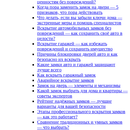
ценностям без повреждений?
Когда пора заменить замок на двери — 5
признаков, что пора действовать
Что делать, если вы забыли ключи дома —
экстренные меры и помощь специалистов
Вскрытие автомобильных замков без
повреждений — как сохранить своё авто в
целости?
Вскрытие гаражей — как избежать
повреждений и сохранить имущество
Причины блокировки дверей авто и как
безопасно их вскрыть
Какие замки авто и гаражей защищают
лучше всего
Как вскрыть гаражный замок
Аварийное вскрытие замков
Замок на дверь — элементы и механизмы
Какой замок выбрать для дома и квартиры —
советы экспертов
Рейтинг надёжных замков — лучшие
варианты для вашей безопасности
Этапы профессионального вскрытия замков
— как это работает?
Сравнение традиционных и умных замков
— что выбрать?