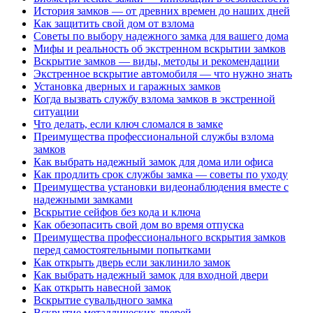
История замков — от древних времен до наших дней
Как защитить свой дом от взлома
Советы по выбору надежного замка для вашего дома
Мифы и реальность об экстренном вскрытии замков
Вскрытие замков — виды, методы и рекомендации
Экстренное вскрытие автомобиля — что нужно знать
Установка дверных и гаражных замков
Когда вызвать службу взлома замков в экстренной
ситуации
Что делать, если ключ сломался в замке
Преимущества профессиональной службы взлома
замков
Как выбрать надежный замок для дома или офиса
Как продлить срок службы замка — советы по уходу
Преимущества установки видеонаблюдения вместе с
надежными замками
Вскрытие сейфов без кода и ключа
Как обезопасить свой дом во время отпуска
Преимущества профессионального вскрытия замков
перед самостоятельными попытками
Как открыть дверь если заклинило замок
Как выбрать надежный замок для входной двери
Как открыть навесной замок
Вскрытие сувальдного замка
Вскрытие металлических дверей