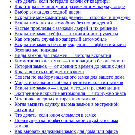
Что делать, если потеряли ключи от квартиры
Как открыть машину при разряженном аккумуляторе
Выбор замка для входной двери
Вскрытие межкомнатных дверей — способы и подходы
Вскрытие капота автомобиля без повреждений
Частые проблемы с замками дверей и их решение
Вскрытие замка сейфа — техники и инструменты
Как открыть случайно запертый автомобиль
Вскрытие замков без повреждений — эффективные и
безопасные подходы
Виды замков для гаражей — методы вскрытия
Биометрические замки — инновации в безопасности
История замков — от древних времен до наших дней
Как защитить свой дом от взлома
Советы по выбору надежного замка для вашего дома
Мифы и реальность об экстренном вскрытии замков
Вскрытие замков — виды, методы и рекомендации
Экстренное вскрытие автомобиля — что нужно знать
Установка дверных и гаражных замков
Когда вызвать службу взлома замков в экстренной
ситуации
Что делать, если ключ сломался в замке
Преимущества профессиональной службы взлома
замков
Как выбрать надежный замок для дома или офиса