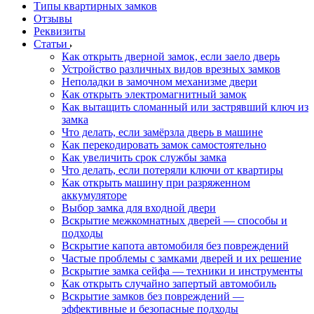
Типы квартирных замков
Отзывы
Реквизиты
Статьи
Как открыть дверной замок, если заело дверь
Устройство различных видов врезных замков
Неполадки в замочном механизме двери
Как открыть электромагнитный замок
Как вытащить сломанный или застрявший ключ из
замка
Что делать, если замёрзла дверь в машине
Как перекодировать замок самостоятельно
Как увеличить срок службы замка
Что делать, если потеряли ключи от квартиры
Как открыть машину при разряженном
аккумуляторе
Выбор замка для входной двери
Вскрытие межкомнатных дверей — способы и
подходы
Вскрытие капота автомобиля без повреждений
Частые проблемы с замками дверей и их решение
Вскрытие замка сейфа — техники и инструменты
Как открыть случайно запертый автомобиль
Вскрытие замков без повреждений —
эффективные и безопасные подходы