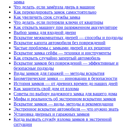
замка
Что делать, если замёрзла дверь в машине
Как перекодировать замок самостоятельно
Как увеличить срок службы замка
Что делать, если потеряли ключи от квартиры
Как открыть машину при разряженном аккумуляторе
Выбор замка для входной двери
Вскрытие межкомнатных дверей — способы и подходы
Вскрытие капота автомобиля без повреждений
Частые проблемы с замками дверей и их решение
Вскрытие замка сейфа — техники и инструменты
Как открыть случайно запертый автомобиль
Вскрытие замков без повреждений — эффективные и
безопасные подходы
Виды замков для гаражей — методы вскрытия
Биометрические замки — инновации в безопасности
История замков — от древних времен до наших дней
Как защитить свой дом от взлома
Советы по выбору надежного замка для вашего дома
Мифы и реальность об экстренном вскрытии замков
Вскрытие замков — виды, методы и рекомендации
Экстренное вскрытие автомобиля — что нужно знать
Установка дверных и гаражных замков
Когда вызвать службу взлома замков в экстренной
ситуации