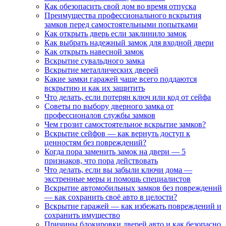
Как обезопасить свой дом во время отпуска
Преимущества профессионального вскрытия
замков перед самостоятельными попытками
Как открыть дверь если заклинило замок
Как выбрать надежный замок для входной двери
Как открыть навесной замок
Вскрытие сувальдного замка
Вскрытие металлических дверей
Какие замки гаражей чаще всего поддаются
вскрытию и как их защитить
Что делать, если потерян ключ или код от сейфа
Советы по выбору дверного замка от
профессионалов службы замков
Чем грозит самостоятельное вскрытие замков?
Вскрытие сейфов — как вернуть доступ к
ценностям без повреждений?
Когда пора заменить замок на двери — 5
признаков, что пора действовать
Что делать, если вы забыли ключи дома —
экстренные меры и помощь специалистов
Вскрытие автомобильных замков без повреждений
— как сохранить своё авто в целости?
Вскрытие гаражей — как избежать повреждений и
сохранить имущество
Причины блокировки дверей авто и как безопасно