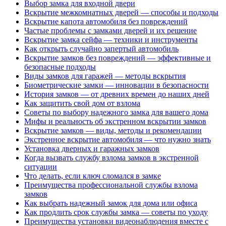
Выбор замка для входной двери
Вскрытие межкомнатных дверей — способы и подходы
Вскрытие капота автомобиля без повреждений
Частые проблемы с замками дверей и их решение
Вскрытие замка сейфа — техники и инструменты
Как открыть случайно запертый автомобиль
Вскрытие замков без повреждений — эффективные и
безопасные подходы
Виды замков для гаражей — методы вскрытия
Биометрические замки — инновации в безопасности
История замков — от древних времен до наших дней
Как защитить свой дом от взлома
Советы по выбору надежного замка для вашего дома
Мифы и реальность об экстренном вскрытии замков
Вскрытие замков — виды, методы и рекомендации
Экстренное вскрытие автомобиля — что нужно знать
Установка дверных и гаражных замков
Когда вызвать службу взлома замков в экстренной
ситуации
Что делать, если ключ сломался в замке
Преимущества профессиональной службы взлома
замков
Как выбрать надежный замок для дома или офиса
Как продлить срок службы замка — советы по уходу
Преимущества установки видеонаблюдения вместе с