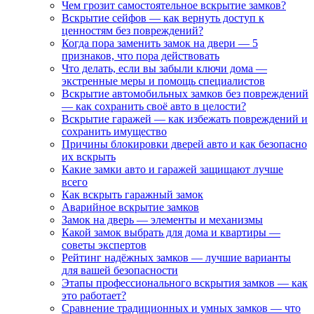
Чем грозит самостоятельное вскрытие замков?
Вскрытие сейфов — как вернуть доступ к
ценностям без повреждений?
Когда пора заменить замок на двери — 5
признаков, что пора действовать
Что делать, если вы забыли ключи дома —
экстренные меры и помощь специалистов
Вскрытие автомобильных замков без повреждений
— как сохранить своё авто в целости?
Вскрытие гаражей — как избежать повреждений и
сохранить имущество
Причины блокировки дверей авто и как безопасно
их вскрыть
Какие замки авто и гаражей защищают лучше
всего
Как вскрыть гаражный замок
Аварийное вскрытие замков
Замок на дверь — элементы и механизмы
Какой замок выбрать для дома и квартиры —
советы экспертов
Рейтинг надёжных замков — лучшие варианты
для вашей безопасности
Этапы профессионального вскрытия замков — как
это работает?
Сравнение традиционных и умных замков — что