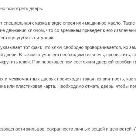
но осмотреть дверь.
ет специальная смазка в виде спрея или машинное масло. Таки
е движения ключом, что со временем приведет к его извлечени
его и усугубить ситуацию.
 указывает тот факт, что ключ свободно проворачивается, но за
й двери. В таком случае его необходимо извлечь, прочистить, с
ыкрутить ключ. При перекошенном состоянии дверной коробки т
х и межкомнатных дверях происходит такая неприятность, как 
овка или пластиковая карта. Необходимо отжать дверь, чтобы п
безопасности жильцов, сохранности личных вещей и ценностей.